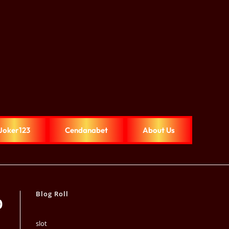
Joker123
Cendanabet
About Us
Blog Roll
p
slot