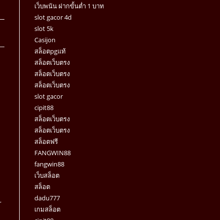
เว็บพนัน ฝากขั้นต่ำ 1 บาท
slot gacor 4d
slot 5k
Casijon
สล็อตpgแท้
สล็อตเว็บตรง
สล็อตเว็บตรง
สล็อตเว็บตรง
slot gacor
cipit88
สล็อตเว็บตรง
สล็อตเว็บตรง
สล็อตฟรี
FANGWIN88
fangwin88
เว็บสล็อต
สล็อต
dadu777
r
เกมสล็อต