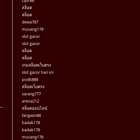
cipit88
สล็อต
สล็อต
a
dewa787
musang178
slot gacor
slot gacor
.
สล็อต
สล็อต
เกมสล็อตเว็บตรง
slot gacor hari ini
podk888
สล็อตเว็บตรง
sarang777
arena212
สล็อตออนไลน์
fangwin88
badak178
badak178
musang178