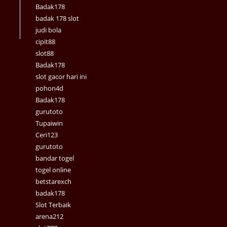
Badak178
badak 178 slot
judi bola
cipit88
slot88
Badak178
slot gacor hari ini
pohon4d
Badak178
gurutoto
Tupaiwin
Ceri123
gurutoto
bandar togel
togel online
betstarexch
badak178
Slot Terbaik
arena212