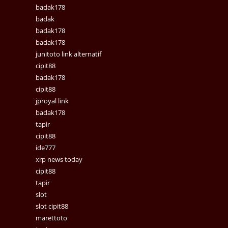
badak178
badak
badak178
badak178
junitoto link alternatif
cipit88
badak178
cipit88
jproyal link
badak178
tapir
cipit88
ide777
xrp news today
cipit88
tapir
slot
slot cipit88
marettoto