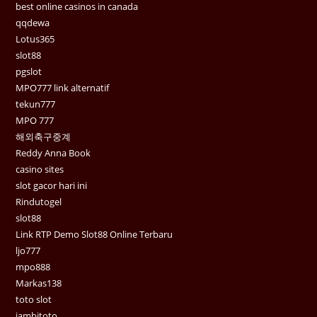
best online casinos in canada
qqdewa
Lotus365
slot88
pgslot
MPO777 link alternatif
tekun777
MPO 777
해외축구중계
Reddy Anna Book
casino sites
slot gacor hari ini
Rindutogel
slot88
Link RTP Demo Slot88 Online Terbaru
ljo777
mpo888
Markas138
toto slot
jambitoto