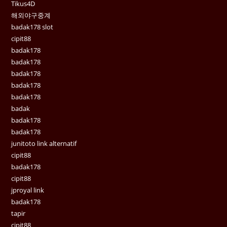
Tikus4D
해외야구중계
badak178 slot
cipit88
badak178
badak178
badak178
badak178
badak178
badak
badak178
badak178
junitoto link alternatif
cipit88
badak178
cipit88
jproyal link
badak178
tapir
cipit88