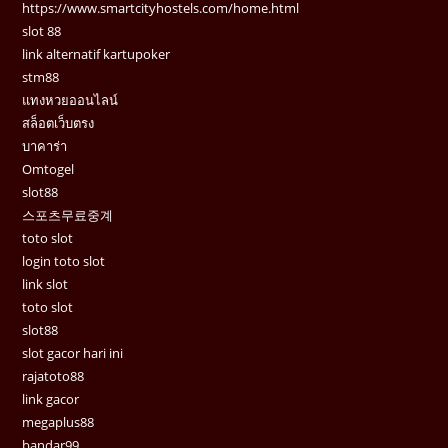
https://www.smartcityhostels.com/home.html
slot 88
link alternatif kartupoker
stm88
แทงหวยออนไลน์
สล็อตเว็บตรง
บาคาร่า
Omtogel
slot88
스포츠무료중계
toto slot
login toto slot
link slot
toto slot
slot88
slot gacor hari ini
rajatoto88
link gacor
megaplus88
bandar99