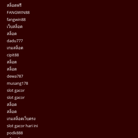
สล็อตฟรี
FANGWIN88
fangwin88
เว็บสล็อต
สล็อต
dadu777
เกมสล็อต
cipit88
สล็อต
สล็อต
dewa787
musang178
slot gacor
slot gacor
สล็อต
สล็อต
เกมสล็อตเว็บตรง
slot gacor hari ini
podk888